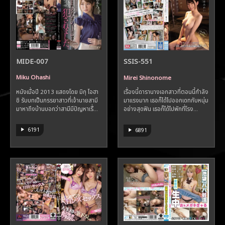
MIDE-007
SSIS-551
Miku Ohashi
Mirei Shinonome
หนังเมื่อปี 2013 แสดงโดย มิกุ โอฮา
เรื่องนี้ดารานางเอกสาวที่ตอนนี้กำลัง
ชิ รับบทเป็นภรรยาสาวที่เจ้านายสามี
มาแรงมาก เธอก็ได้ไปออกเดทกับหนุ่ม
มาหาถึงบ้านบอกว่าสามีมีปัญหาเรื่...
อย่างสุดฟิน เธอก็ได้ไปพักที่โรง...
6191
6891