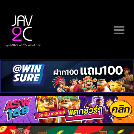
ดูหนังโป๊ฟรี หนังโป๊ออนไลน์ JAV