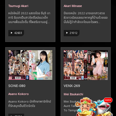
Tsumugi Akari
Akari Minase
หนังใหม่ปี 2022 แสดงโดย ซึมุงิ อา
ปีของหนัง: 2022 นางเอกสาวสวย
การิ รับบทเป็นสาวไซด์ไลน์แนวเด็ก
ผิวขาวเนียนเลยมาหาครูที่บ้านด้วยเธอ
เอนฯเพื่อนนั่งดื่ม ที่โพสรับงานอยู่...
นั้นไม่รู้ว่ากำลังจะโดนอะไรเพร...
42603
21012
SONE-080
VENX-269
Asano Kokoro
Mei Itsukaichi
CLOSE
Asano Kokoro นักศึกษาพาร์ทไทม์
Mei Itsukaichi - Big Breasts
ที่รักสนุกเป็นชีวิตจิตใจ
Aunt Takes Off Her Underwear
To Tempt Nephew