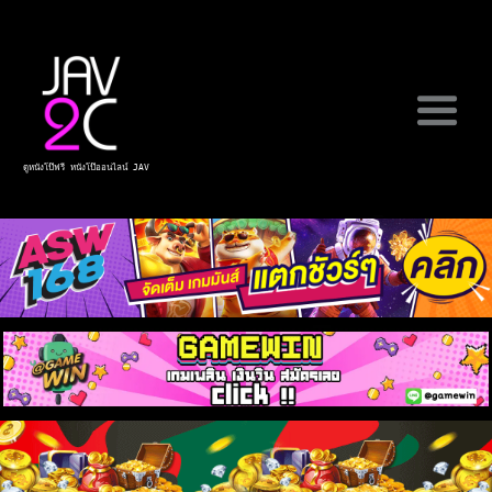
ดูหนังโป๊ฟรี หนังโป๊ออนไลน์ JAV