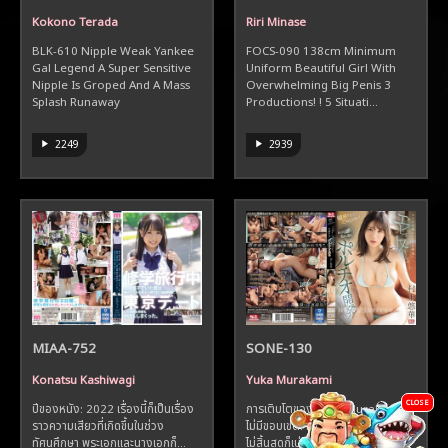
Kokono Terada
Riri Minase
BLK-610 Nipple Weak Yankee
FOCS-090 138cm Minimum
Gal Legend A Super Sensitive
Uniform Beautiful Girl With
Nipple Is Groped And A Mass
Overwhelming Big Penis 3
Splash Runaway
Productions! ! 5 Situati...
2249
2939
MIAA-752
SONE-130
Konatsu Kashiwagi
Yuka Murakami
CLOSE
ปีของหนัง: 2022 เรื่องนี้ก็เป็นเรื่อง
การเติบโตของ Yuka Murakami
ราวความเสียวที่เกิดขึ้นในช่วง
ไม่มีขอบเขต! ความสามารถทางเพศที่
ทัศนศึกษา พระเอกและนางเอกก็...
ไม่สิ้นสุดก็เบ่งบานในคืนนี้เช่นกัน! ยิ่...